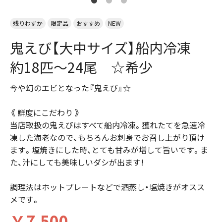
残りわずか
限定品
おすすめ
NEW
鬼えび【大中サイズ】船内冷凍
約18匹～24尾 ☆希少
今や幻のエビとなった『鬼えび』☆
《 鮮度にこだわり 》
当店取扱の鬼えびはすべて船内冷凍。獲れたてを急速冷
凍した海老なので、もちろんお刺身でお召し上がり頂け
ます。塩焼きにした時、とても甘みが増して旨いです。ま
た、汁にしても美味しいダシが出ます!
調理法はホットプレートなどで酒蒸し・塩焼きがオスス
メです。
￥7,500