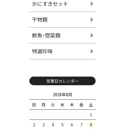
かにすきセット
干物類
鮮魚・惣菜類
特選珍味
営業日カレンダー
2026年8月
日
月
火
水
木
金
土
1
2
3
4
5
6
7
8