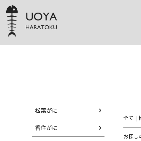
松葉がに
全て
|
香住がに
お探し