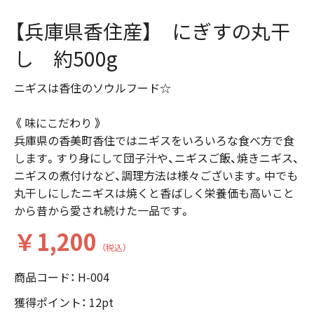
【兵庫県香住産】 にぎすの丸干
し 約500g
ニギスは香住のソウルフード☆
《 味にこだわり 》
兵庫県の香美町香住ではニギスをいろいろな食べ方で食
します。すり身にして団子汁や、ニギスご飯、焼きニギス、
ニギスの煮付けなど、調理方法は様々ございます。中でも
丸干しにしたニギスは焼くと香ばしく栄養価も高いこと
から昔から愛され続けた一品です。
￥1,200
（税込）
商品コード：
H-004
獲得ポイント：
12
pt