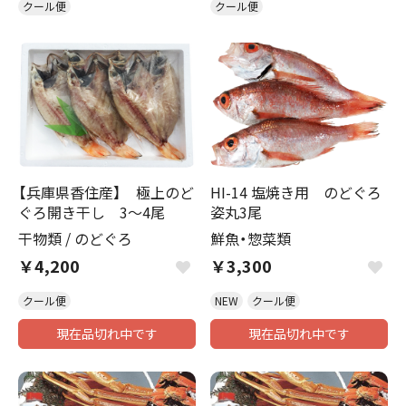
クール便
クール便
【兵庫県香住産】 極上のど
HI-14 塩焼き用 のどぐろ
ぐろ開き干し 3～4尾
姿丸3尾
干物類
/
のどぐろ
鮮魚・惣菜類
￥4,200
￥3,300
クール便
NEW
クール便
現在品切れ中です
現在品切れ中です