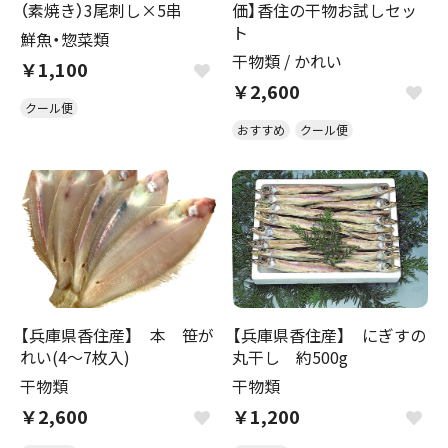
（素焼き）3尾刺し×5串
価】香住の干物お試しセッ
ト
鮮魚・惣菜類
干物類
/
かれい
￥1,100
￥2,600
クール便
おすすめ
クール便
【兵庫県香住産】 本 笹が
【兵庫県香住産】 にぎすの
れい(4～7枚入)
丸干し 約500g
干物類
干物類
￥2,600
￥1,200