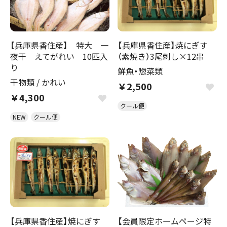
【兵庫県香住産】 特大 一
【兵庫県香住産】焼にぎす
夜干 えてがれい 10匹入
（素焼き）3尾刺し×12串
り
鮮魚・惣菜類
干物類
/
かれい
￥2,500
￥4,300
クール便
NEW
クール便
【兵庫県香住産】焼にぎす
【会員限定ホームページ特